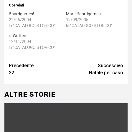
Correlati
Boardgames!
More Boardgames!
22/06/2004
12/09/2005
In "CATALOGO STORICO"
In "CATALOGO STORICO"
reWritten
12/11/2004
In "CATALOGO STORICO"
Navigazione
Precedente
Successivo
22
Natale per caso
articolo
ALTRE STORIE