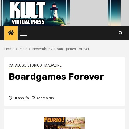
Vai
al
contenuto
Menu
principale
Home
2008
Novembre
Boardgames Forever
CATALOGO STORICO
MAGAZINE
Boardgames Forever
18 anni fa
Andrea Nini