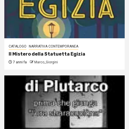
CATALOGO
NARRATIVA CONTEMPORANEA
Il Mistero della Statuetta Egizia
7 anni fa
Marco_Giorgini