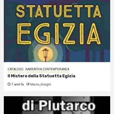
CATALOGO
NARRATIVA CONTEMPORANEA
Il Mistero della Statuetta Egizia
7 anni fa
Marco_Giorgini