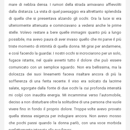
mare di nebbia densa. I rumori della strada arrivavano affievoliti
dalla distanza. La vista di quel paesaggio era altrettanto splendida
di quella che si presentava alzando gli occhi. Ora la luce si era
ulteriormente attenuata e cominciavano a vedersi anche le prime
stelle. Volevo restare a bere quelle immagini quanto più a lungo
possibile, ma avevo paura di aver invaso quello che mi parve il più
triste momento di intimità di quella donna. Mi girai per andarmene,
e così facendo la guardai. I nostri occhi si incrociarono per un solo,
fugace istante, nel quale avvertii tutto il dolore che può essere
comunicato con un semplice sguardo. Non era bellissima, ma la
dolcezza dei suoi lineamenti faceva risaltare ancora di più la
sofferenza di una ferita recente. Il viso era solcato da lacrime
salate, sgorgate dalla fonte di due occhi la cui profonda intensità
mi colpì con inaudita energia. Mi incamminai verso l’automobile,
deciso a non disturbare oltre la solitudine di una persona che vuole
vivere fino in fondo il proprio dolore. Troppe volte avevo provato
quella stessa esigenza per indugiare ancora. Non avevo mosso
che pochi passi quando la donna parlò, con una voce morbida
perfettamente intonata alla sua figura: