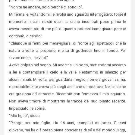
“Non te ne andare, solo perché ci sono io”.
Mi fermai e, voltandomi, le rivolsi uno sguardo interrogativo; forse il
momento in cui i nostri occhi si erano incontrati poco prima le
aveva raccontato di me più di quanto potessi immaginare perché
continuò, dicendo:
“Chiunque si fermi per meravigliarsi di fronte agli spettacoli che la
natura a volte ci propone, merita di goderseli fino in fondo. Per
favore rimani, se vuoi.”
Aveva colpito nel segno. Mi avvicinai un poco, mettendomi accanto
a lei a contemplare il cielo e la valle. Restammo in silenzio per
alcuni minuti. Mi voltai per guardarla meglio: non era giovanissima,
e probabilmente aveva più degli anni che dimostrava. Nell’insieme
era graziosa ed attraente. Ricambiò con fermezza il mio sguardo.
Non aveva timore di mostrarmi le tracce del suo pianto recente.
Impacciato, le sorrisi.
“Mio figlio”, disse.
“Piango per mio figlio. Ha 16 anni, compiuti da poco. È così
giovane, ma ha già preso piena coscienza di sé e del mondo. Oggi,