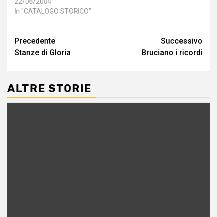
22/06/2004
In "CATALOGO STORICO"
Navigazione
Precedente
Successivo
Stanze di Gloria
Bruciano i ricordi
articolo
ALTRE STORIE