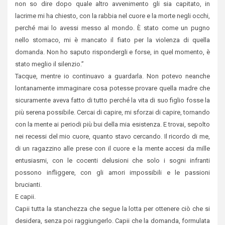
non so dire dopo quale altro avvenimento gli sia capitato, in
lacrime mi ha chiesto, con la rabbia nel cuore e la morte negli occhi,
perché mai lo avessi messo al mondo. È stato come un pugno
nello stomaco, mi è mancato il fiato per la violenza di quella
domanda. Non ho saputo rispondergli e forse, in quel momento, è
stato meglio il silenzio.”
Tacque, mentre io continuavo a guardarla. Non potevo neanche
lontanamente immaginare cosa potesse provare quella madre che
sicuramente aveva fatto di tutto perché la vita di suo figlio fosse la
più serena possibile. Cercai di capire, mi sforzai di capire, tornando
con la mente ai periodi più bui della mia esistenza. E trovai, sepolto
nei recessi del mio cuore, quanto stavo cercando. Il ricordo di me,
di un ragazzino alle prese con il cuore e la mente accesi da mille
entusiasmi, con le cocenti delusioni che solo i sogni infranti
possono infliggere, con gli amori impossibili e le passioni
brucianti.
E capii.
Capii tutta la stanchezza che segue la lotta per ottenere ciò che si
desidera, senza poi raggiungerlo. Capii che la domanda, formulata