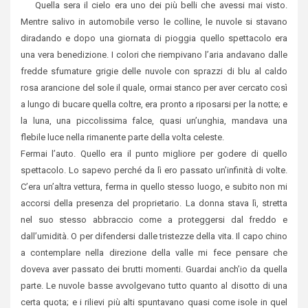
Quella sera il cielo era uno dei più belli che avessi mai visto.
Mentre salivo in automobile verso le colline, le nuvole si stavano
diradando e dopo una giornata di pioggia quello spettacolo era
una vera benedizione. I colori che riempivano l’aria andavano dalle
fredde sfumature grigie delle nuvole con sprazzi di blu al caldo
rosa arancione del sole il quale, ormai stanco per aver cercato così
a lungo di bucare quella coltre, era pronto a riposarsi per la notte; e
la luna, una piccolissima falce, quasi un’unghia, mandava una
flebile luce nella rimanente parte della volta celeste.
Fermai l’auto. Quello era il punto migliore per godere di quello
spettacolo. Lo sapevo perché da lì ero passato un’infinità di volte.
C’era un’altra vettura, ferma in quello stesso luogo, e subito non mi
accorsi della presenza del proprietario. La donna stava lì, stretta
nel suo stesso abbraccio come a proteggersi dal freddo e
dall’umidità. O per difendersi dalle tristezze della vita. Il capo chino
a contemplare nella direzione della valle mi fece pensare che
doveva aver passato dei brutti momenti. Guardai anch’io da quella
parte. Le nuvole basse avvolgevano tutto quanto al disotto di una
certa quota; e i rilievi più alti spuntavano quasi come isole in quel