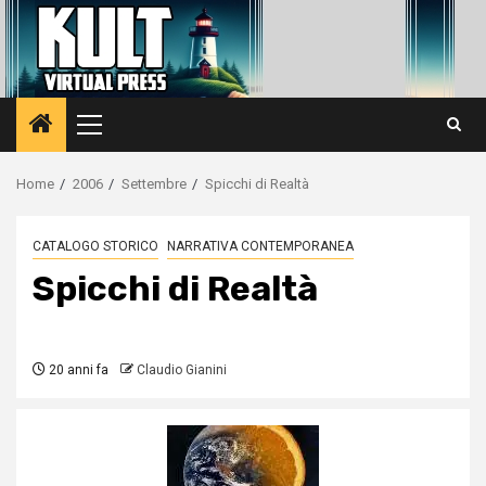
Vai
al
contenuto
Menu
principale
Home
2006
Settembre
Spicchi di Realtà
CATALOGO STORICO
NARRATIVA CONTEMPORANEA
Spicchi di Realtà
20 anni fa
Claudio Gianini