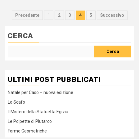
Paginazione
Precedente
1
2
3
4
5
Successivo
degli
articoli
CERCA
Cerca
ULTIMI POST PUBBLICATI
Natale per Caso – nuova edizione
Lo Scafo
Il Mistero della Statuetta Egizia
Le Polpette di Plutarco
Forme Geometriche