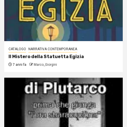
CATALOGO
NARRATIVA CONTEMPORANEA
Il Mistero della Statuetta Egizia
7 anni fa
Marco_Giorgini