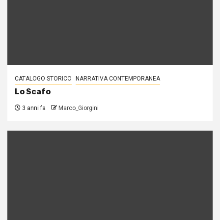
CATALOGO STORICO
NARRATIVA CONTEMPORANEA
Lo Scafo
3 anni fa
Marco_Giorgini