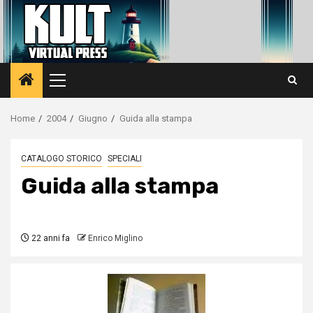
Vai
al
contenuto
Menu
principale
Home
2004
Giugno
Guida alla stampa
CATALOGO STORICO
SPECIALI
Guida alla stampa
22 anni fa
Enrico Miglino