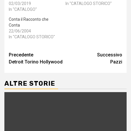
02/03/2019
In "CATALOGO STORICO"
In "CATALOGO"
Conta il Racconto che
Conta
22/06/2004
In "CATALOGO STORICO"
Navigazione
Precedente
Successivo
Detroit Torino Hollywood
Pazzi
articolo
ALTRE STORIE