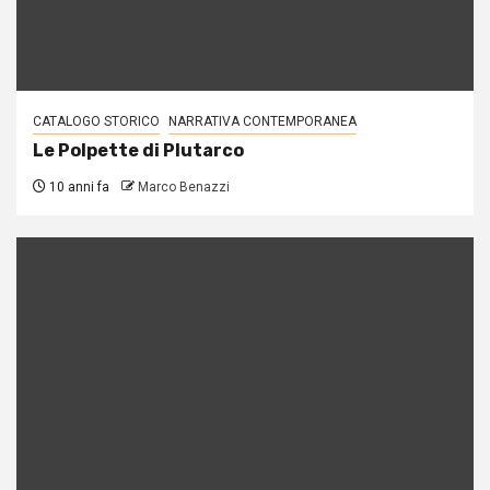
CATALOGO STORICO
NARRATIVA CONTEMPORANEA
Le Polpette di Plutarco
10 anni fa
Marco Benazzi